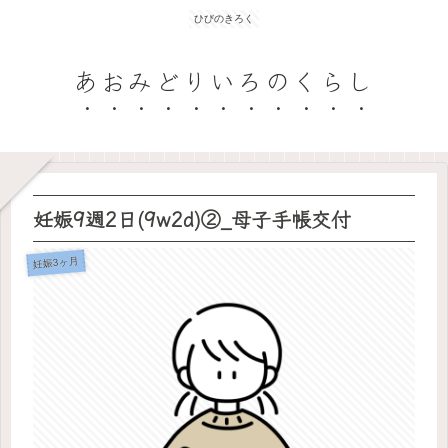
ひびのきろく
あおみどりいろのくらし
妊娠9週2日(9w2d)②_母子手帳交付
妊娠3ヶ月