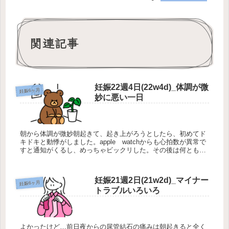
関連記事
妊娠22週4日(22w4d)_体調が微
妊娠6ヶ月
妙に悪い一日
朝から体調が微妙朝起きて、起き上がろうとしたら、初めてド
キドキと動悸がしました。apple watchからも心拍数が異常で
すと通知がくるし、めっちゃビックリした。その後は何ともな
かったけれど、焦るなあ。それに、この日は朝はあんまりお腹
も張ら...
妊娠21週2日(21w2d)_マイナー
妊娠6ヶ月
トラブルいろいろ
よかったけど…前日夜からの尿管結石の痛みは朝起きると全く