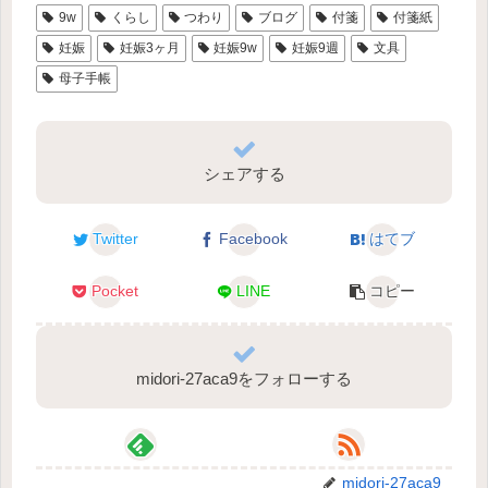
9w
くらし
つわり
ブログ
付箋
付箋紙
妊娠
妊娠3ヶ月
妊娠9w
妊娠9週
文具
母子手帳
シェアする
Twitter
Facebook
はてブ
Pocket
LINE
コピー
midori-27aca9をフォローする
midori-27aca9