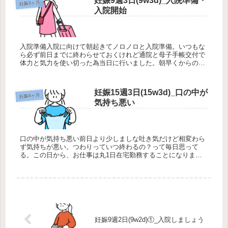
妊娠9週3日(9w3d)_入院準備・
妊娠3ヶ月
入院開始
入院準備入院に向けて朝起きてノロノロと入院準備。いつもな
ら必ず前日までに終わらせておくけれど通院と母子手帳交付で
体力と気力を使い切った為当日に行いました。朝早くからの入
院だったから時間ギリギリだったな…準備した持ち物指定の物
と持っていきたい...
妊娠15週3日(15w3d)_口の中が
妊娠4ヶ月
気持ち悪い
口の中が気持ち悪い前日より少しましな吐き気だけど相変わら
ず気持ちが悪い。つわりっていつ終わるの？って毎日思って
る。この日から、お仕事は丸1日在宅勤務することになりまし
た。業務中は何か食べてないと辛い。間食しすぎてまずいぞ…
ガムの味がまだ気持...
妊娠9週2日(9w2d)①_入院しましょう