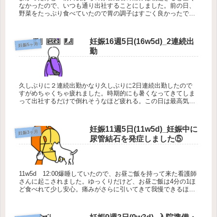
なかったので、いつも通り出社することにしました。前の日、
野菜をたっぷり食べていたので胃の調子はすごく良かったで
す。でも、夕方になると、また背中とか尿管結石あたりが痛く
なってきました。再...
妊娠16週5日(16w5d)_2連続出
妊娠5ヶ月
勤
久しぶりに２連続出勤かなり久しぶりに2日連続出勤したので
すがめちゃくちゃ疲れました。時期的にも暑くなってきてしま
って出社するだけで倒れそうなほど疲れる。この日は最高気温
35℃でした。出社で家を出るタイミングでは30℃…暑すぎる…
汗もかくし、...
妊娠11週5日(11w5d)_妊娠中に
妊娠3ヶ月
尿管結石を発症しました⑤
11w5d 12:00爆睡していたので、お昼ご飯を持って来た看護師
さんに起こされました。ゆっくりだけど、お昼ご飯は4分の1ほ
ど食べれて少し安心。痛みがさらに引いてきて我慢できるほど
になっている。少し痛い、我慢できる程度の生理痛くらい。ず
っと...