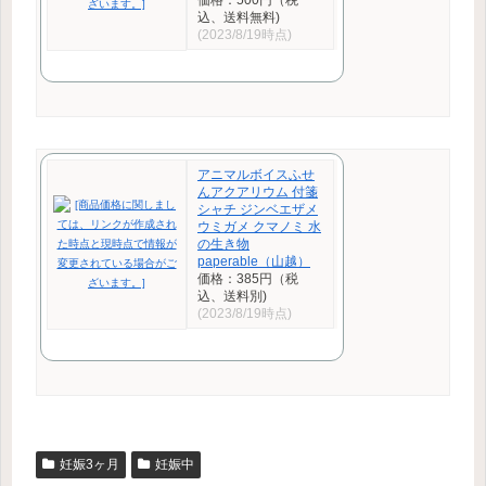
込、送料無料)
(2023/8/19時点)
アニマルボイスふせ
んアクアリウム 付箋
シャチ ジンベエザメ
ウミガメ クマノミ 水
の生き物
paperable（山越）
価格：385円（税
込、送料別)
(2023/8/19時点)
妊娠3ヶ月
妊娠中