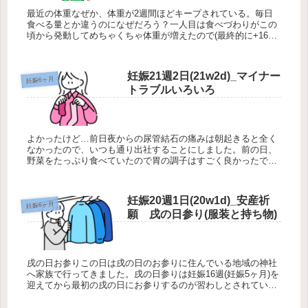
最近の体重なぜか、体重が2週間ほどキープされている。毎日
食べる量とか違うのになぜだろう？一人目は食べづわりがこの
頃から発動してめちゃくちゃ体重が増えたので(最終的に+16kg)
このまま緩やかに増えてくれればいいのだけど。つわりは全然
終わる気...
妊娠21週2日(21w2d)_マイナー
妊娠6ヶ月
トラブルいろいろ
よかったけど…前日夜からの尿管結石の痛みは朝起きると全く
なかったので、いつも通り出社することにしました。前の日、
野菜をたっぷり食べていたので胃の調子はすごく良かったで
す。でも、夕方になると、また背中とか尿管結石あたりが痛く
なってきました。再...
妊娠20週1日(20w1d)_安産祈
妊娠6ヶ月
願 戌の日参り(服装と持ち物)
戌の日お参りこの日は戌の日のお参りに住んでいる地域の神社
へ家族で行ってきました。戌の日参りは妊娠16週(妊娠5ヶ月)を
迎えてから最初の戌の日にお参りするのが習わしとされている
らしいですね。わたしの場合は体調を優先して体力が戻ってき
てから、と...