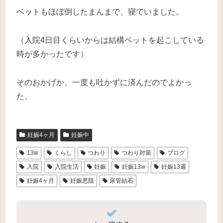
ベットもほぼ倒したまんまで、寝ていました。
（入院4日目くらいからは結構ベットを起こしている
時が多かったです）
そのおかげか、一度も吐かずに済んだのでよかっ
た。
妊娠4ヶ月
妊娠中
13w
くらし
つわり
つわり対策
ブログ
入院
入院生活
妊娠
妊娠13w
妊娠13週
妊娠4ヶ月
妊娠悪阻
尿管結石