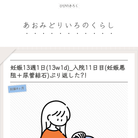
ひびのきろく
あおみどりいろのくらし
妊娠13週1日(13w1d)_入院11日目(妊娠悪
阻＋尿管結石)ぶり返した?!
妊娠4ヶ月