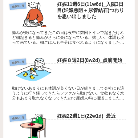
妊娠11週6日(11w6d)_入院3日
妊娠3ヶ月
目(妊娠悪阻＋尿管結石)つわり
を思い出しました
痛みが楽になってきたこの日は夜中に数回トイレで起きたけれ
ど朝起きると痛みがさらに楽になっている。嬉しい。体調も戻
って来ている。朝ごはんも半分は食べれるようになりました。
でも、お昼ご飯のうどんが、どうしても美味しくなくて食べれ
なかった…抗生剤...
妊娠８週2日(8w2d)_点滴開始
妊娠3ヶ月
動けないあまりにも体調が良くない日が続きまして会社にも這
うように行き帰ってきたらソファから動けない。食欲もなく水
分もあまり取れなくなってきたので産婦人科に相談しました。
産婦人科受診水分と栄養の入った点滴をするとすこし体が楽に
なるから受けにき...
妊娠22週1日(22w1d)_最近
妊娠6ヶ月