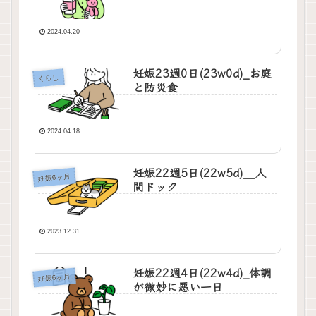
2024.04.20
妊娠23週0日(23w0d)_お庭
くらし
と防災食
2024.04.18
妊娠22週5日(22w5d)＿人
妊娠6ヶ月
間ドック
2023.12.31
妊娠22週4日(22w4d)_体調
妊娠6ヶ月
が微妙に悪い一日