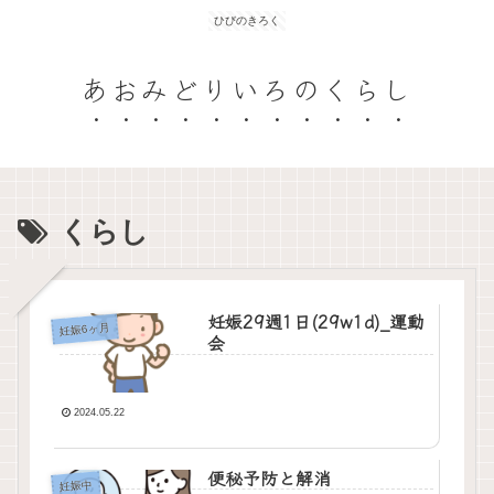
ひびのきろく
あおみどりいろのくらし
くらし
妊娠29週1日(29w1d)_運動
妊娠6ヶ月
会
2024.05.22
便秘予防と解消
妊娠中